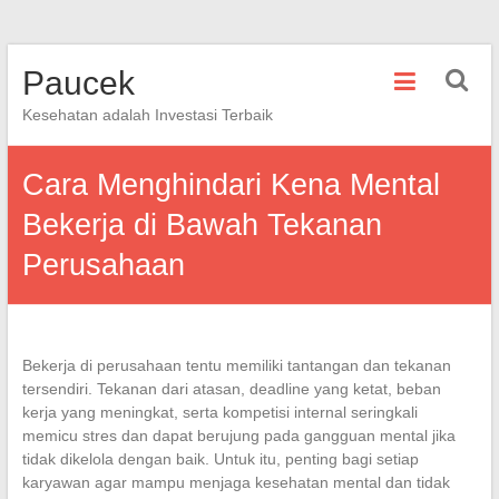
Skip
Paucek
to
content
Kesehatan adalah Investasi Terbaik
Cara Menghindari Kena Mental
Bekerja di Bawah Tekanan
Perusahaan
Bekerja di perusahaan tentu memiliki tantangan dan tekanan
tersendiri. Tekanan dari atasan, deadline yang ketat, beban
kerja yang meningkat, serta kompetisi internal seringkali
memicu stres dan dapat berujung pada gangguan mental jika
tidak dikelola dengan baik. Untuk itu, penting bagi setiap
karyawan agar mampu menjaga kesehatan mental dan tidak